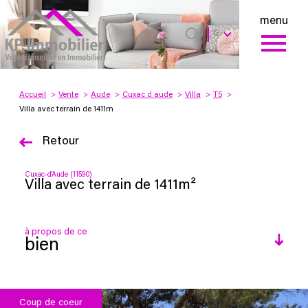
menu
Langue
Langue
fr
0
Accueil
fr
Accueil
Vente
Aude
Cuxac d aude
Villa
T5
Villa avec terrain de 1411m
Retour
Cuxac-d'Aude (11590)
Villa avec terrain de 1411m²
à propos de ce
bien
Coup de coeur