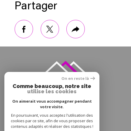
Partager
facebook
twitter
Plus
de
partage
On en reste là
Comme beaucoup, notre site
utilise les cookies
On aimerait vous accompagner pendant
votre visite.
En poursuivant, vous acceptez l'utilisation des
cookies par ce site, afin de vous proposer des
contenus adaptés et réaliser des statistiques !
© 2022
Tous droits réservés