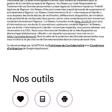
informatisé par La Boite Immo agissant comme Sous-traitant du traitement pour la
gestion de la clientèle/prospects de l'Agence / du Réseau qui reste Responsable du
Traitement de vos Données personnelles. La base légale du traitement repose sur l'intérêt
légitime de l'Agence / du Réseau. Elles sont conservées jusqu'à demande de suppression et
sont destinées à l'Agence / au Réseau. Conformément à la loi « informatique et libertés »,
vous disposez des droits d’accès, de rectification, d’effacement, d’opposition, de limitation
et de portabilité de vos données. Vous pouvez retirer votre consentement à tout moment en
contactant directement l’Agence / Le Réseau. Consultez le site
https://cnil.fr/fr
pour plus
d’informations sur vos droits. Si vous estimez, après avoir contacté l'Agence / le Réseau,
que vos droits « Informatique et Libertés » ne sont pas respectés, vous pouvez adresser une
réclamation à la CNIL. Nous vous informons de l’existence de la liste d'opposition au
démarchage téléphonique « Bloctel », sur laquelle vous pouvez vous inscrire ici :
https://www.bloctel.gouv.fr
. Dans le cadre de la protection des Données personnelles, nous
vous invitons à ne pas inscrire de Données sensibles dans le champ de saisie libre.
Ce site est protégé par reCAPTCHA, les
Politiques de Confidentialité
et es
Conditions
d'utilisation
de Google s'appliquent.
Nos outils
Sélectionner
Calculatrice
Imprimer